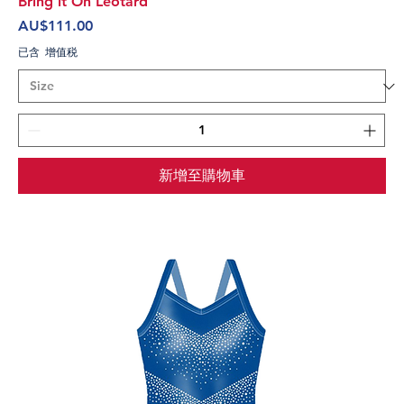
Bring it On Leotard
價格
AU$111.00
已含 增值税
新增至購物車