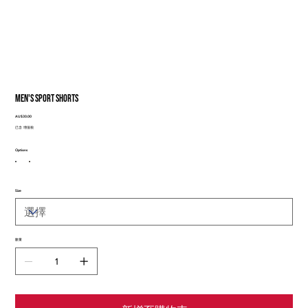
Men's Sport Shorts
價
AU$30.00
格
已含 增值税
Options
Size
數量